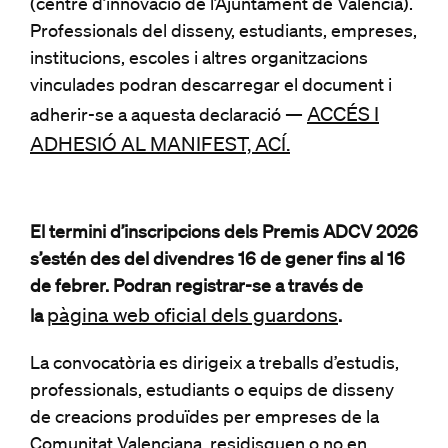
(centre d’innovació de l’Ajuntament de València).
Professionals del disseny, estudiants, empreses,
institucions, escoles i altres organitzacions
vinculades podran descarregar el document i
ACCÉS I
adherir-se a aquesta declaració —
ADHESIÓ AL MANIFEST, ACÍ.
El termini d’inscripcions dels Premis ADCV 2026
s’estén des del divendres 16 de gener fins al 16
de febrer. Podran registrar-se a través de
pàgina web oficial dels guardons
la
.
La convocatòria es dirigeix a treballs d’estudis,
professionals, estudiants o equips de disseny
de creacions produïdes per empreses de la
Comunitat Valenciana, residisquen o no en