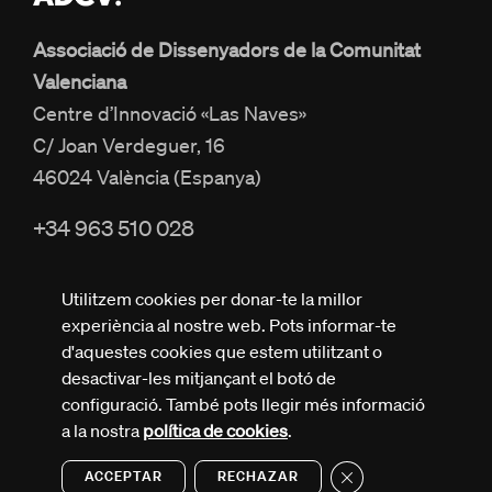
Associació de Dissenyadors de la Comunitat
Valenciana
Centre d’Innovació «Las Naves»
C/ Joan Verdeguer, 16
46024 València (Espanya)
+34 963 510 028
info@adcv.com
Utilitzem cookies per donar-te la millor
experiència al nostre web. Pots informar-te
d'aquestes cookies que estem utilitzant o
desactivar-les mitjançant el botó de
configuració. També pots llegir més informació
Tots els drets reservats © ADCV
a la nostra
política de cookies
.
Política de privacitat
Avís legal
Política de cookies
Close GDPR Cookie 
ACCEPTAR
RECHAZAR