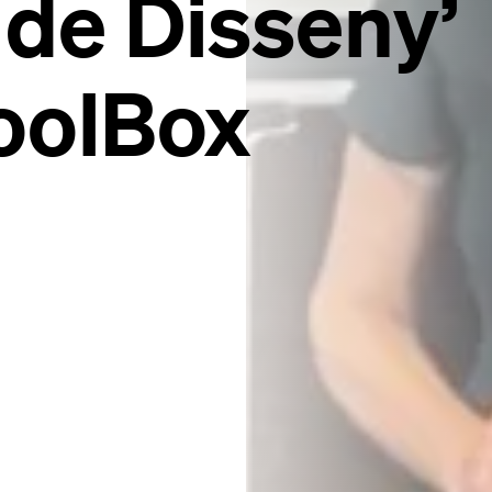
 de Disseny’
oolBox