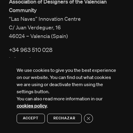
Association of Designers of the Valencian
Community
“Las Naves” Innovation Centre
C/ Juan Verdeguer, 16
46024 – Valencia (Spain)
+34 963 510 028
info@adcv.com
We use cookies to give you the best experience
on our website. You can find out what cookies
we are using or deactivate them using the
settings button.
You can also read more information in our
All rights reserved © ADCV
Privacy policy
cookies policy
.
Legal notice
Cookies policy
Close GDPR Cookie Ban
ACCEPT
RECHAZAR
Design by Nectar