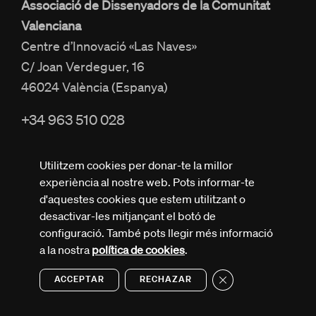
Associació de Dissenyadors de la Comunitat
Valenciana
Centre d’Innovació «Las Naves»
C/ Joan Verdeguer, 16
46024 València (Espanya)
+34 963 510 028
info@adcv.com
Utilitzem cookies per donar-te la millor
experiència al nostre web. Pots informar-te
d'aquestes cookies que estem utilitzant o
desactivar-les mitjançant el botó de
configuració. També pots llegir més informació
Tots els drets reservats © ADCV
a la nostra
política de cookies
.
Política de privacitat
Avís legal
Política de cookies
Close GDPR Cookie 
ACCEPTAR
RECHAZAR
Design by Nectar