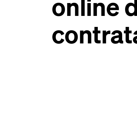
online 
contrat