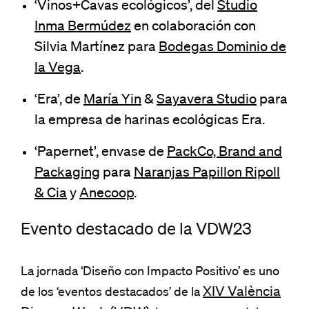
‘Vinos+Cavas ecológicos’, del
Studio
Inma Bermúdez
en colaboración con
Silvia Martínez para
Bodegas Dominio de
la Vega
.
‘Era’, de
María Yin
&
Sayavera Studio
para
la empresa de harinas ecológicas Era.
‘Papernet’, envase de
PackCo, Brand and
Packaging
para
Naranjas Papillon Ripoll
& Cia
y
Anecoop
.
Evento destacado de la VDW23
La jornada ‘Diseño con Impacto Positivo’ es uno
XIV València
de los ‘eventos destacados’ de la