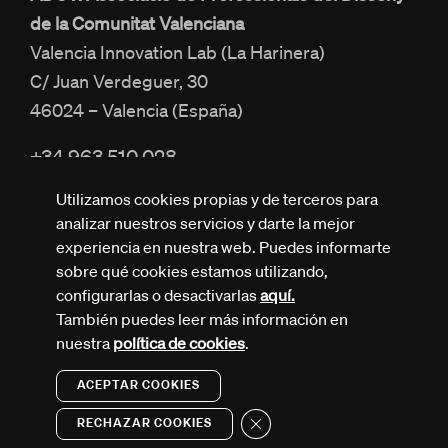
de la Comunitat Valenciana
Valencia Innovation Lab (La Harinera)
C/ Juan Verdeguer, 30
46024 – Valencia (España)
+34 963 510 028
info@adcv.com
Utilizamos cookies propias y de terceros para
analizar nuestros servicios y darte la mejor
experiencia en nuestra web. Puedes informarte
sobre qué cookies estamos utilizando,
configurarlas o desactivarlas
aquí.
También puedes leer más información en
Todos los derechos reservados © ADCV
nuestra
política de cookies
.
Política de privacidad
Aviso legal
Política de cookies
ACEPTAR COOKIES
Design by Nectar
Cerrar el banner de cookies R
RECHAZAR COOKIES