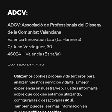
ADCV: Associació de Professionals del Disseny
de la Comunitat Valenciana
Valencia Innovation Lab (La Harinera)
C/ Juan Verdeguer, 30
46024 – Valencia (España)
+34 963 510 028
info@adcv.com
Utilizamos cookies propias y de terceros para
analizar nuestros servicios y darte la mejor
experiencia en nuestra web. Puedes informarte
sobre qué cookies estamos utilizando,
configurarlas o desactivarlas
aquí.
También puedes leer más información en
Todos los derechos reservados © ADCV