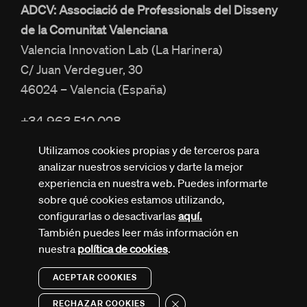
ADCV: Associació de Professionals del Disseny
de la Comunitat Valenciana
Valencia Innovation Lab (La Harinera)
C/ Juan Verdeguer, 30
46024 – Valencia (España)
+34 963 510 028
info@adcv.com
Utilizamos cookies propias y de terceros para
analizar nuestros servicios y darte la mejor
experiencia en nuestra web. Puedes informarte
sobre qué cookies estamos utilizando,
configurarlas o desactivarlas
aquí.
También puedes leer más información en
Todos los derechos reservados © ADCV
nuestra
política de cookies
.
Política de privacidad
Aviso legal
Política de cookies
ACEPTAR COOKIES
Design by Nectar
Cerrar el banner de cookies R
RECHAZAR COOKIES